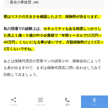
・過去の事故歴…etc
要はリスクの大きさを確認した上で、保険料が決まります。
私の現場での経験上は、
セキュリティもある程度しっかりし
た売上１億～５億の中小企業様で「年間トータルで15万円～
40万円」くらいになる事が多いです。月額保険料だと1.5万～
3万くらいですね。
あとは保険代理店の営業マンの頑張りや、保険会社によって
も差が出ますので、まずは保険代理店に問い合わせしてみて
比較してみましょう。
ちなみに弊社であれば、執筆しているサイバー保険のプロの
私が専属でご対応します。
シェア
メニュー
電話
TOPへ