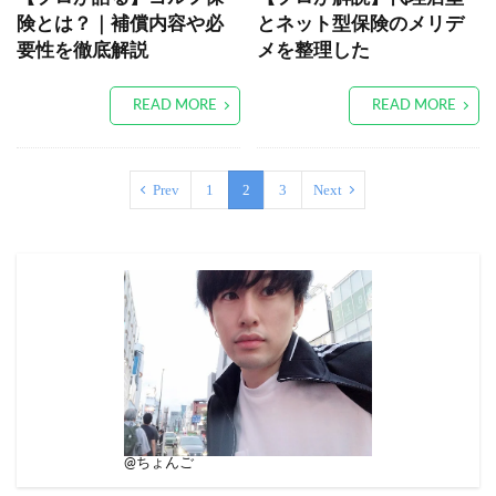
険とは？｜補償内容や必
とネット型保険のメリデ
要性を徹底解説
メを整理した
READ MORE
READ MORE
Prev
1
2
3
Next
@ちょんご