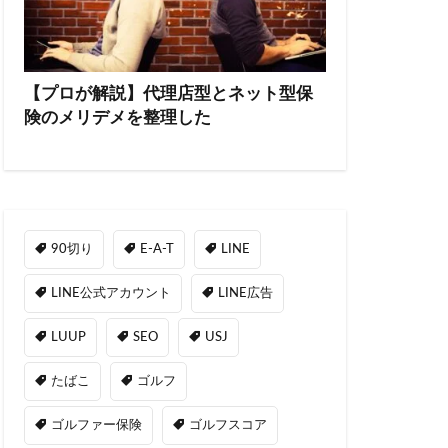
【プロが解説】代理店型とネット型保
険のメリデメを整理した
90切り
E-A-T
LINE
LINE公式アカウント
LINE広告
LUUP
SEO
USJ
たばこ
ゴルフ
ゴルファー保険
ゴルフスコア