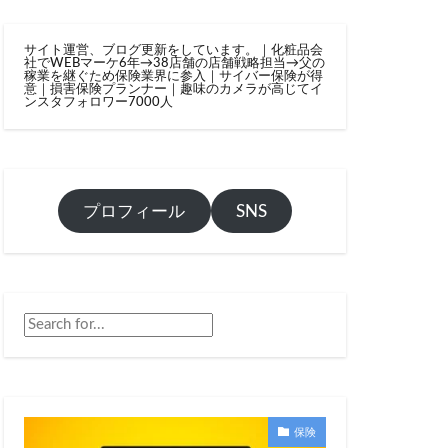
サイト運営、ブログ更新をしています。｜化粧品会
社でWEBマーケ6年→38店舗の店舗戦略担当→父の
稼業を継ぐため保険業界に参入｜サイバー保険が得
意｜損害保険プランナー｜趣味のカメラが高じてイ
ンスタフォロワー7000人
プロフィール
SNS
保険