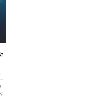
や
」
バー
停
もな